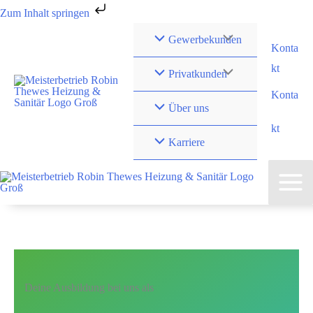
Zum Inhalt springen
Zum
Gewerbekunden
Konta
Inhalt
kt
springen
Privatkunden
Konta
Über uns
kt
Karriere
Deine Ausbildung bei uns als