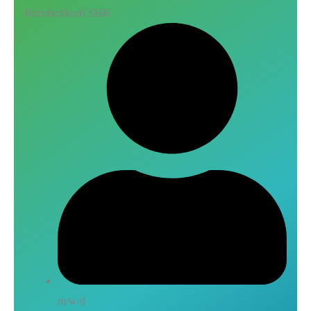
Bürofachkraft SHK
m/w/d