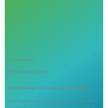
Was wir können:
Heizung.
Sanitär.
Klartext.
Ihr Projekt läuft, bevor andere noch zurückrufen.
Ob Großprojekt oder Kleinst­reparatur: Bei uns müssen Sie