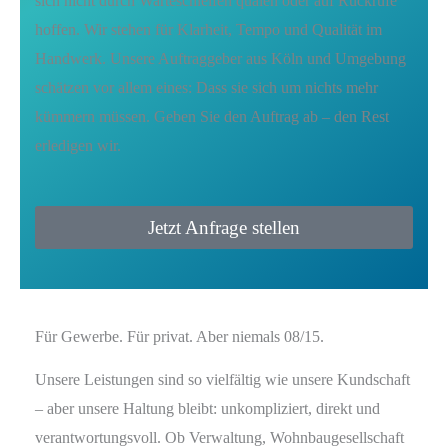
sich nicht durch Warteschleifen quälen oder auf Rückrufe
hoffen. Wir stehen für Klarheit, Tempo und Qualität im
Handwerk. Unsere Auftraggeber aus Köln und Umgebung
schätzen vor allem eines: Dass sie sich um nichts mehr
kümmern müssen. Geben Sie den Auftrag ab – den Rest
erledigen wir.
Jetzt Anfrage stellen
Für Gewerbe. Für privat. Aber niemals 08/15.
Unsere Leistungen sind so vielfältig wie unsere Kundschaft
– aber unsere Haltung bleibt: unkompliziert, direkt und
verantwortungsvoll. Ob Verwaltung, Wohnbaugesellschaft